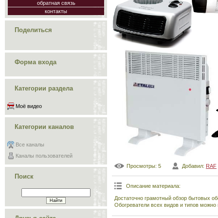
обратная связь
контакты
Поделиться
Форма входа
Категории раздела
Моё видео
Категории каналов
Все каналы
Каналы пользователей
Просмотры
: 5
Добавил
:
RAF
Поиск
Описание материала
:
Достаточно грамотный обзор бытовых об
Обогреватели всех видов и типов можно 