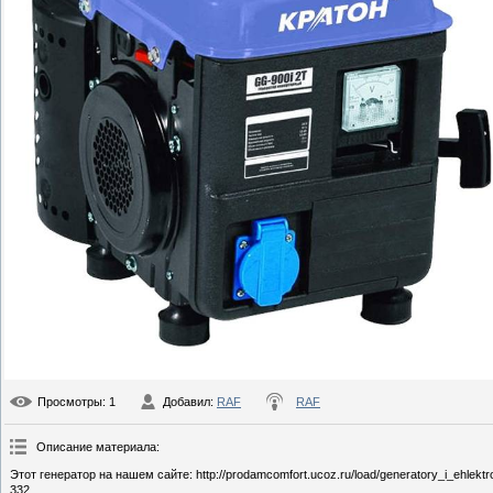
Просмотры
: 1
Добавил
:
RAF
RAF
Описание материала
:
Этот генератор на нашем сайте: http://prodamcomfort.ucoz.ru/load/generatory_i_ehlektr
332