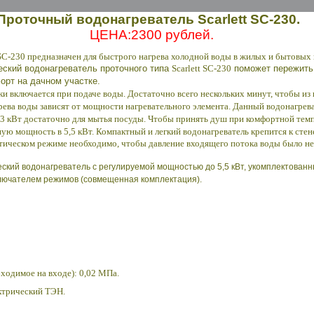
Проточный водонагреватель
Scarlett SC-230.
ЦЕНА:2300 рублей.
 SC-230
предназначен для быстрого нагрева холодной воды в жилых и бытовых
еский водонагреватель проточного типа
Scarlett SC-230
поможет пережить 
орт на дачном участке.
и включается при подаче воды. Достаточно всего нескольких минут, чтобы из к
грева воды зависят от мощности нагревательного элемента. Данный водонагре
3,3 кВт достаточно для мытья посуды. Чтобы принять душ при комфортной те
ую мощность в 5,5 кВт. Компактный и легкий водонагреватель крепится к стен
атическом режиме необходимо, чтобы давление входящего потока воды было не
ский водонагреватель с регулируемой мощностью до 5,5 кВт, укомплектован
ключателем режимов (совмещенная комплектация).
димое на входе): 0,02 МПа.
рический ТЭН.