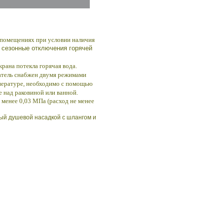
 помещениях при условии наличия
сезонные отключения горячей
рана потекла горячая вода.
ватель снабжен двумя режимами
мпературе, необходимо с помощью
е над раковиной или ванной.
 менее 0,03
MПa (
расход не менее
ный душевой насадкой с шлангом и