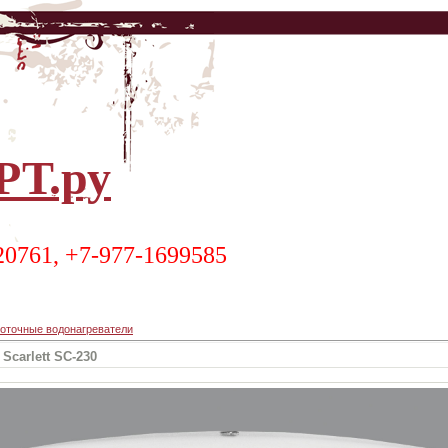
Т.ру
20761, +7-977-1699585
оточные водонагреватели
carlett SC-230