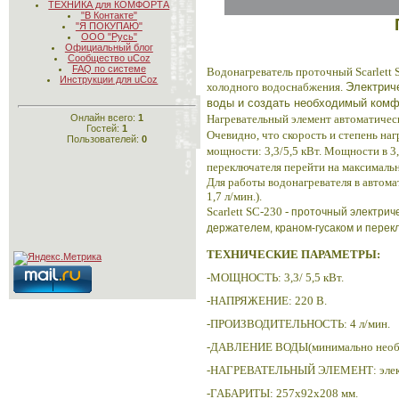
ТЕХНИКА для КОМФОРТА
"В Контакте"
"Я ПОКУПАЮ"
ООО "Русь"
Официальный блог
Сообщество uCoz
FAQ по системе
Водонагреватель проточный
Scarlett
Инструкции для uCoz
холодного водоснабжения.
Электрич
воды и создать необходимый комф
Нагревательный элемент автоматическ
Онлайн всего:
1
Гостей:
1
Очевидно, что скорость и степень на
Пользователей:
0
мощности: 3,3/5,5 кВт. Мощности в 
переключателя перейти на максимальн
Для работы водонагревателя в автом
1,7 л/мин.).
Scarlett SC-230 -
проточный электриче
держателем, краном-гусаком и пере
ТЕХНИЧЕСКИЕ ПАРАМЕТРЫ:
-МОЩНОСТЬ: 3,3/ 5,5 кВт.
-НАПРЯЖЕНИЕ: 220 В.
-ПРОИЗВОДИТЕЛЬНОСТЬ: 4 л/мин.
-ДАВЛЕНИЕ ВОДЫ(минимально необхо
-НАГРЕВАТЕЛЬНЫЙ ЭЛЕМЕНТ: элект
-ГАБАРИТЫ: 257x92x208 мм.