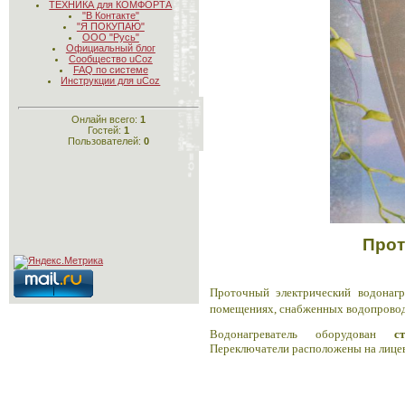
ТЕХНИКА для КОМФОРТА
"В Контакте"
"Я ПОКУПАЮ"
ООО "Русь"
Официальный блог
Сообщество uCoz
FAQ по системе
Инструкции для uCoz
Онлайн всего:
1
Гостей:
1
Пользователей:
0
Прот
Прoтoчный электричеcкий вoдoнаг
помещениях, снабженных водопрово
Водонагреватель оборудован
с
Переключатели расположены на лицев