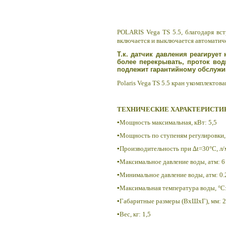
POLARIS Vega TS 5.5
, благодаря в
включается и выключается автоматич
Т.к. датчик давления реагирует
более перекрывать, проток вод
подлежит гарантийному обслуж
Polaris Vega TS 5.5 кран укомплектов
ТЕХНИЧЕСКИЕ ХАРАКТЕРИСТИ
▪Мощность максимальная, кВт: 5,5
▪Мощность по ступеням регулировки, 
▪Производительность при ∆t=30°C, л/
▪Максимальное давление воды, атм: 6
▪Минимальное давление воды, атм: 0.
▪Максимальная температура воды, °C
▪Габаритные размеры (ВхШхГ), мм: 
▪Вес, кг: 1,5