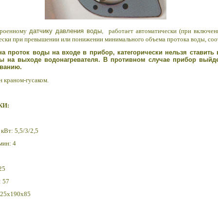
строенному
датчику давления воды,
работает автоматически (при включен
ески при превышении или понижении минимального объема протока воды, соо
 на проток воды на входе в прибор, категорически нельзя ставить 
ы на выходе водонагревателя. В противном случае прибор выйде
иванию.
ан краном-гусаком.
КИ:
кВт: 5,5/3/2,5
мин: 4
25
: 57
225х190х85