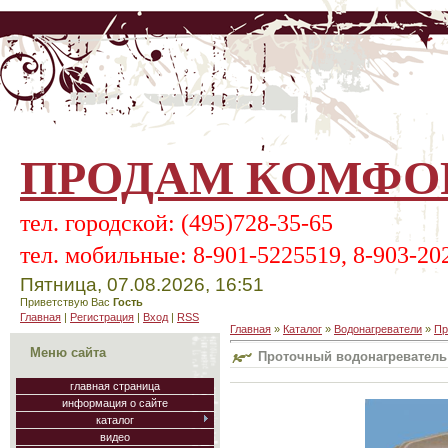
ПРОДАМ КОМФОР
тел.
городской:
(495)728-35-65
тел.
мобильные:
8-901-5225519, 8-903-20
Пятница, 07.08.2026, 16:51
Приветствую Вас
Гость
Главная
|
Регистрация
|
Вход
|
RSS
Главная
»
Каталог
»
Водонагреватели
»
Пр
Меню сайта
Проточный водонагреватель P
главная страница
информация о сайте
каталог
видео