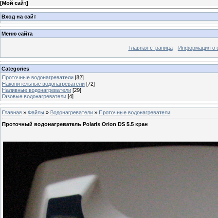
[
Мой сайт
]
Вход на сайт
Меню сайта
Главная страница
Информация о 
Categories
Проточные водонагреватели
[82]
Накопительные водонагреватели
[72]
Наливные водонагреватели
[29]
Газовые водонагреватели
[4]
Главная
»
Файлы
»
Водонагреватели
»
Проточные водонагреватели
Проточный водонагреватель Polaris Orion DS 5.5 кран