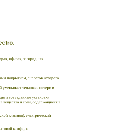
ectro.
ирах, офисах, загородных
евым покрытием, аналогов которого
ый уменьшает тепловые потери в
ы и все заданные установки.
е вещества и соли, содержащиеся в
сной клапаны), электрический
бытовой комфорт.