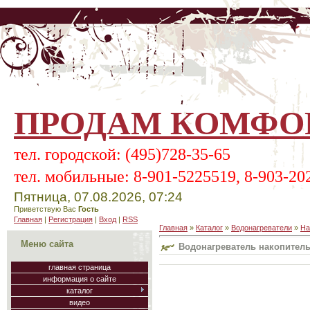
ПРОДАМ КОМФОР
тел.
городской:
(495)728-35-65
тел.
мобильные:
8-901-5225519, 8-903-20
Пятница, 07.08.2026, 07:24
Приветствую Вас
Гость
Главная
|
Регистрация
|
Вход
|
RSS
Главная
»
Каталог
»
Водонагреватели
»
На
Меню сайта
Водонагреватель накопительн
главная страница
информация о сайте
каталог
видео