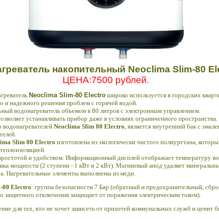
агреватель накопительный
Neoclima Slim-80 El
ЦЕНА:7500 рублей.
агреватель
Neoclima Slim-80 Electro
широко используется в городских кварт
ого и надежного решения проблем с горячей водой.
ьный водонагреватель объемом в 80 литров с электронным управлением.
озволяет устанавливать прибор даже в условиях ограниченного пространства.
ю водонагревателей
Neoclima Slim 80 Electro
, является внутренний бак c эмал
телей.
ima Slim 80 Electro
изготовлена из экологически чистого полиуретана, котор
 теплоизоляцией.
простотой и удобством. Информационный дисплей отображает температуру вод
ка мощности (2 ступени - 1 кВт и 2 кВт). Магниевый анод удаляет минеральны
а. Нагревательные элементы выполнены из меди.
-80 Electro
: группа безопасности 7 Бар (обратный и предохранительный, сбро
во защитного отключения защищает от поражения электрическим током).
ение для тех, кто не хочет зависеть от прихотей коммунальных служб и ценит 