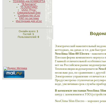
ТЕХНИКА для КОМФОРТА
"В Контакте"
"Я ПОКУПАЮ"
ООО "Русь"
Официальный блог
Сообщество uCoz
FAQ по системе
Инструкции для uCoz
Онлайн всего:
1
Водон
Гостей:
1
Пользователей:
0
Электрический накопительный водон
коттеджах, на дачах и т.п. для быстр
Neoclima
Slim-80
Electro
-
накопител
Плоская форма компактного корпуса п
Главной отличительной особенность
нет на Российском рынке водонагрева
Теплоизоляция водонагревателя
Neocl
несколько раз, по сравнению с другой
Электронное управление отличается 
Предусмотрена ступенчатая регулиров
воде, увеличивая срок службы прибор
В комплекте поставки Neoclima Slim
шнур с заземлением и УЗО (устройст
NeoClima Slim Electro – хорошее реш