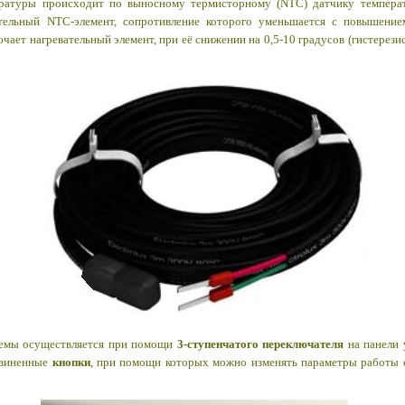
ратуры происходит по выносному термисторному (NTC) датчику температ
ительный
NTC-
элемент, сопротивление которого уменьшается с повышени
ает нагревательный элемент, при её снижении на 0,5-10 градусов (гистерезис
емы осуществляется при помощи
3-ступенчатого переключателя
на панели 
езиненные
кнопки
, при помощи которых можно изменять параметры работы 