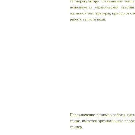
терморегулятору.
Считывание темпе
используется керамический чувств
желаемой температуры, прибор отключ
работу теплого пола.
Переключение режимов работы сист
также, имеются эргономичные прор
таймер.