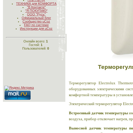
ПЛИТКИ.ру
ТЕХНИКА для КОМФОРТА
"В Контакте"
"Я ПОКУПАЮ"
ООО "Русь"
Официальный блог
Сообщество uCoz
FAQ по системе
Инструкции для uCoz
Онлайн всего:
1
Гостей:
1
Пользователей:
0
Терморегул
Терморегулятор Electrolux Thermot
оборудованных электрическими сис
комфортной температуры в установл
Электрический терморегулятор El
Встроенный датчик температуры
им
воздуха, прибор отключает нагрев, пр
Выносной датчик температуры
п