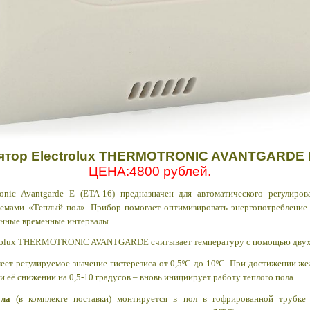
ятор Electrolux THERMOTRONIC AVANTGARDE E
ЦЕНА:4800 рублей.
ronic Avantgarde E (ETA-16) предназначен для автоматического регулиро
темами «Теплый пол». Прибор помогает оптимизировать энергопотребление
енные временные интервалы.
ectrolux THERMOTRONIC AVANTGARDE
считывает температуру с помощью двух
еет регулируемое значение гистерезиса от 0,5ºС до 10ºС. При достижении 
и её снижении на 0,5-10 градусов – вновь инициирует работу теплого пола.
ола
(в комплекте поставки) монтируется в пол в гофрированной трубке 