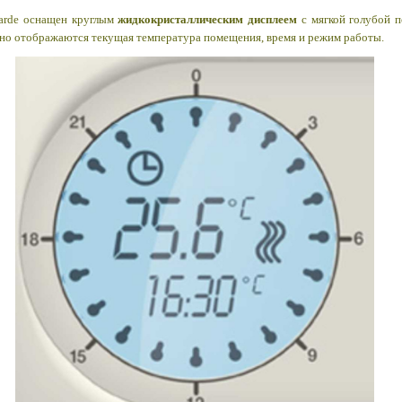
garde оснащен круглым
жидкокристаллическим дисплеем
с мягкой голубой п
но отображаются текущая температура помещения, время и режим работы.