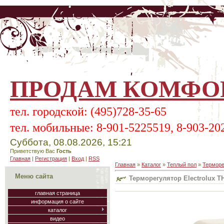
ПРОДАМ КОМФОР
тел.
городской:
(495)728-35-65
тел.
мобильные:
8-901-5225519, 8-903-20
Суббота, 08.08.2026, 15:21
Приветствую Вас
Гость
Главная
|
Регистрация
|
Вход
|
RSS
Главная
»
Каталог
»
Теплый пол
»
Терморе
Меню сайта
Терморегулятор Electrolux
главная страница
информация о сайте
каталог
видео