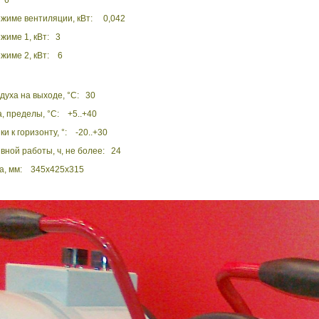
 6
жиме вентиляции, кВт: 0,042
жиме 1, кВт: 3
жиме 2, кВт: 6
духа на выходе, °С: 30
, пределы, °С: +5..+40
и к горизонту, °: -20..+30
ной работы, ч, не более: 24
а, мм: 345х425х315