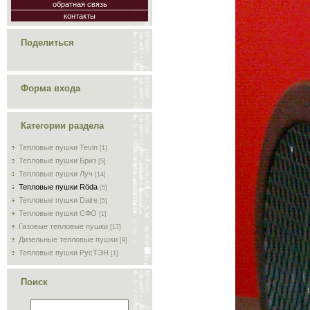
обратная связь
контакты
Поделиться
Форма входа
Категории раздела
Тепловые пушки Tevin
[1]
Тепловые пушки Бриз
[5]
Тепловые пушки Луч
[14]
Тепловые пушки Röda
[5]
Тепловые пушки Daire
[5]
Тепловые пушки СФО
[1]
Газовые тепловые пушки
[17]
Дизельные тепловые пушки
[9]
Тепловые пушки РусТЭН
[1]
Поиск