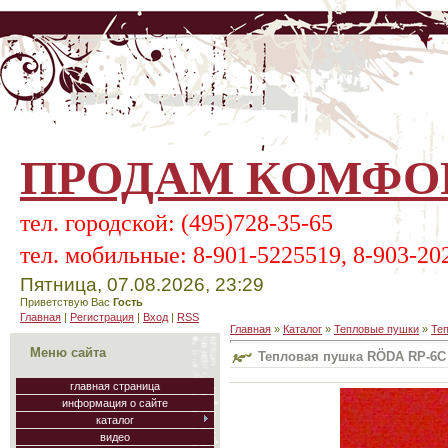
ПРОДАМ КОМФОР
тел.
городской:
(495)728-35-65
тел.
мобильные:
8-901-5225519, 8-903-20
Пятница, 07.08.2026, 23:29
Приветствую Вас
Гость
Главная
|
Регистрация
|
Вход
|
RSS
Главная
»
Каталог
»
Тепловые пушки
»
Те
Меню сайта
Тепловая пушка RÖDA RP-6C 
главная страница
информация о сайте
каталог
видео