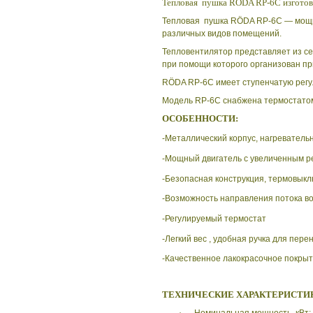
Тепловая пушка RÖDA RP-6C изготовл
Тепловая пушка RÖDA RP-6C — мощн
различных видов помещений.
Тепловентилятор представляет из се
при помощи которого организован пр
RÖDA RP-6C имеет ступенчатую регул
Модель
RP-6С снабжена термостато
ОСОБЕННОСТИ:
-Металлический корпус, нагревател
-Мощный двигатель с увеличенным ре
-Безопасная конструкция, термовыкл
-Возможность направления потока в
-Регулируемый термостат
-Легкий вес , удобная ручка для пере
-Качественное лакокрасочное покры
ТЕХНИЧЕСКИЕ ХАРАКТЕРИСТИ