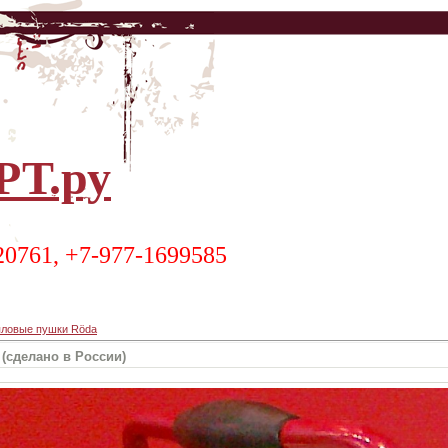
Т.ру
20761, +7-977-1699585
пловые пушки Röda
(сделано в России)