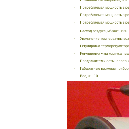
·
Номинальная мощность, кВт:
·
Потребляемая мощность в ре
·
Потребляемая мощность в ре
·
Потребляемая мощность в ре
3
·
Расход воздуха, м
/час: 820
·
Увеличение температуры воз
·
Регулировка терморегулятора
·
Регулировка угла корпуса пушк
·
Продолжительность непрерыв
·
Габаритные размеры прибор
·
Вес, кг: 10