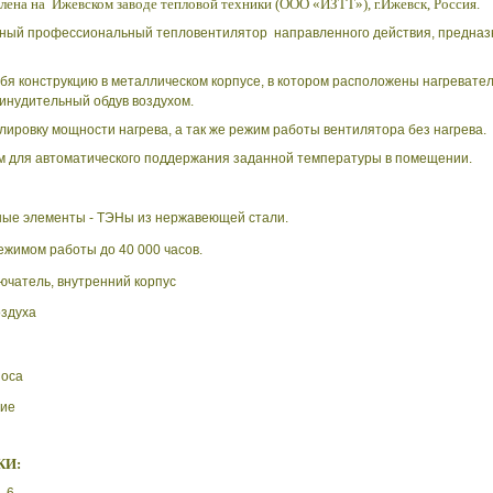
ена на Ижевском заводе тепловой техники (ООО «ИЗТТ»), г.Ижевск, Россия.
ый профессиональный тепловентилятор направленного действия, предназн
бя конструкцию в металлическом корпусе, в котором расположены нагревате
инудительный обдув воздухом.
ировку мощности нагрева, а так же режим работы вентилятора без нагрева.
м для автоматического поддержания заданной температуры в помещении.
ьные элементы - ТЭНы из нержавеющей стали.
жимом работы до 40 000 часов.
ючатель, внутренний корпус
оздуха
носа
тие
КИ: