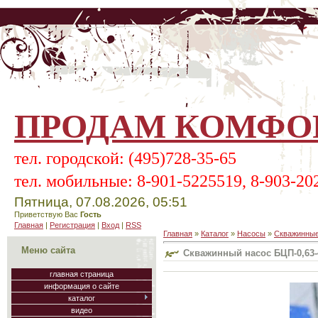
ПРОДАМ КОМФОР
тел.
городской:
(495)728-35-65
тел.
мобильные:
8-901-5225519, 8-903-20
Пятница, 07.08.2026, 05:51
Приветствую Вас
Гость
Главная
|
Регистрация
|
Вход
|
RSS
Главная
»
Каталог
»
Насосы
»
Скважинные
Меню сайта
Скважинный насос БЦП-0,63-
главная страница
информация о сайте
каталог
видео