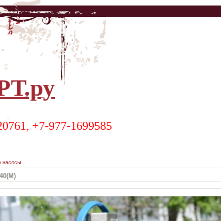
Т.ру
20761, +7-977-1699585
 насосы
40(М)