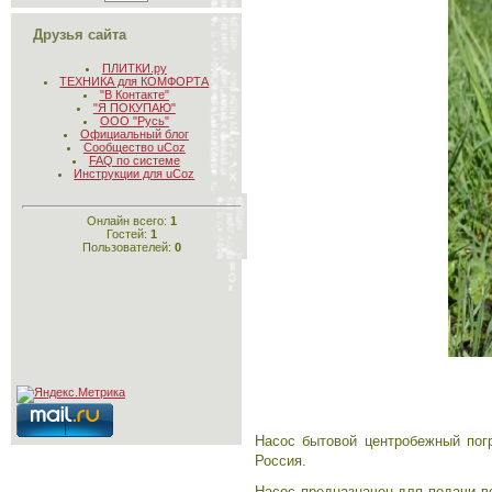
Друзья сайта
ПЛИТКИ.ру
ТЕХНИКА для КОМФОРТА
"В Контакте"
"Я ПОКУПАЮ"
ООО "Русь"
Официальный блог
Сообщество uCoz
FAQ по системе
Инструкции для uCoz
Онлайн всего:
1
Гостей:
1
Пользователей:
0
Насос бытовой центробежный погр
Россия.
Насос предназначен для подачи в