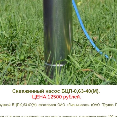
Скважинный насос
БЦП-0,63-40(М).
ЦЕНА:12500 рублей.
ужной БЦП-0,63-40(М) изготовлен ОАО «Ливнынасос» (ОАО "Группа ГМ
оды в бытовых условиях из скважин и колодцев диаметром более 100 м