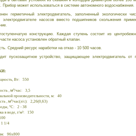
. Прибор может использоваться в системе автономного водоснабжения.
енен герметичный электродвигатель, заполненный экологически ч
В электродвигателе насосов вместо подшипников скольжения приме
ние.
оступенчатую конструкцию. Каждая ступень состоит из центробежн
части насоса установлен обратный клапан.
ь. Средний ресурс наработки на отказ - 10 500 часов.
дит пускозащитное устройство, защищающее электродвигатель от п
КИ:
щность, Вт: 550
ость ,
м³
/час: 3,5
альной производительности, м: 40
сть ,
м³
/час(л/с): 2,26(0,63)
воды,
°С: 2 - 38
а в воде, г/м³: 150
100
1 1/4
 мм: 96х800