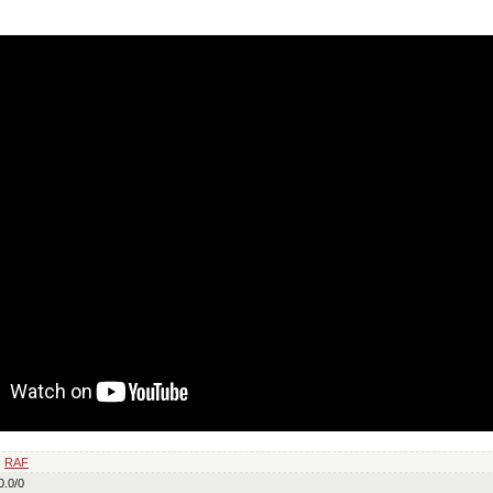
:
RAF
0.0
/
0