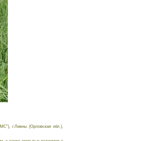
С"), г.Ливны (Орловская обл.),
м, а также открытых водоемов с