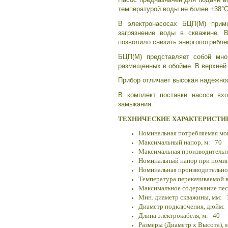
температурой воды не более +38°C
В электронасосах БЦП(М) прим
загрязнение воды в скважине. 
позволило снизить энергопотребле
БЦП(М) представляет собой мног
размещенных в обойме. В верхней 
Прибор отличает высокая надежност
В комплект поставки насоса вхо
замыкания.
ТЕХНИЧЕСКИЕ ХАРАКТЕРИСТИ
Номинальная потребляемая мо
Максимальный напор, м: 70
Максимальная производительн
Номинальный напор при номин
Номинальная производительно
Температура перекачиваемой 
Максимальное содержание песк
Мин. диаметр скважины, мм: 
Диаметр подключения,
дюйм: 
Длина электрокабеля, м: 40
Размеры (Диаметр х Высота),