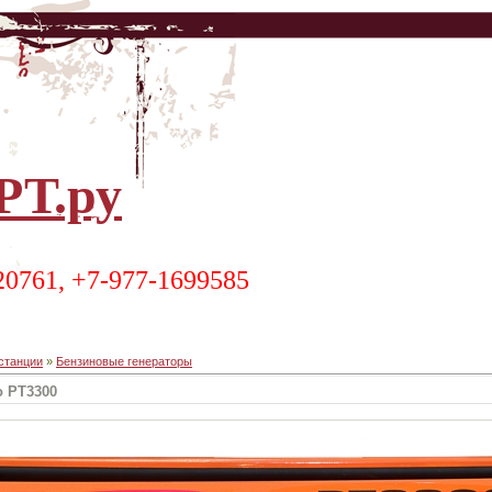
Т.ру
20761, +7-977-1699585
станции
»
Бензиновые генераторы
o PT3300