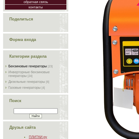
обратная связь
контакты
Поделиться
Форма входа
Категории раздела
Бензиновые генераторы
[23]
Инверторные бензиновые
генераторы
[24]
Дизельные генераторы
[6]
Газовые генераторы
[4]
Поиск
Друзья сайта
ПЛИТКИ.ру