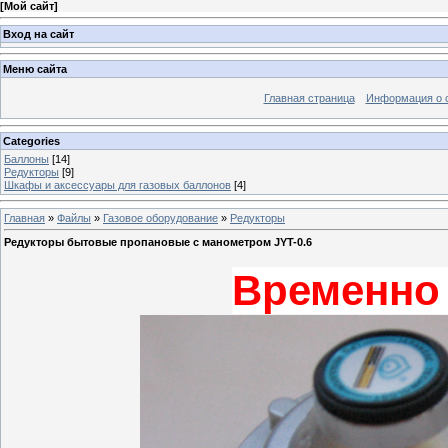
[
Мой сайт
]
Вход на сайт
Меню сайта
Главная страница
Информация о 
Categories
Баллоны
[14]
Редукторы
[9]
Шкафы и аксессуары для газовых баллонов
[4]
Главная
»
Файлы
»
Газовое оборудование
»
Редукторы
Редукторы бытовые пропановые с манометром JYT-0.6
Временно 