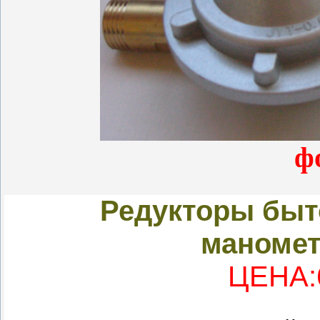
ф
Редукторы быт
маноме
ЦЕНА:6