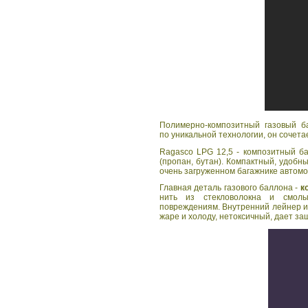
Полимерно-композитный газовый б
по уникальной технологии, он сочета
Ragasco LPG 12,5 - композитный б
(пропан, бутан). Компактный, удобн
очень загруженном багажнике автомо
Главная деталь газового баллона -
к
нить из стекловолокна и смолы
повреждениям. Внутренний лейнер из
жаре и холоду, нетоксичный, дает за