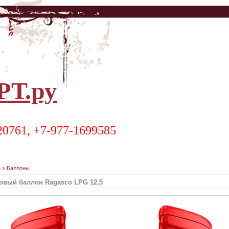
Т.ру
20761, +7-977-1699585
е
»
Баллоны
овый баллон Ragasco LPG 12,5