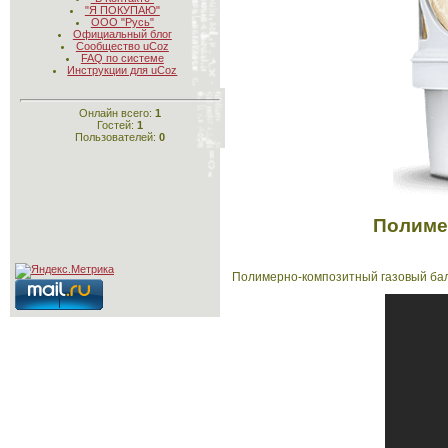
"Я ПОКУПАЮ"
ООО "Русь"
Официальный блог
Сообщество uCoz
FAQ по системе
Инструкции для uCoz
Онлайн всего:
1
Гостей:
1
Пользователей:
0
Полиме
Полимерно-композитный газовый балл