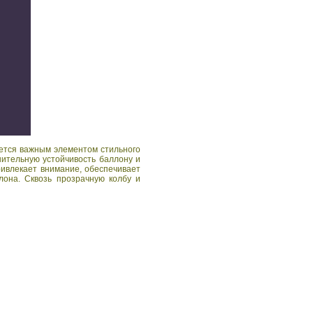
яется важным элементом стильного
нительную устойчивость баллону и
ривлекает внимание, обеспечивает
лона. Сквозь прозрачную колбу и