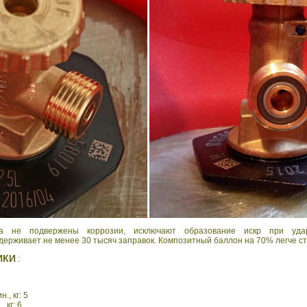
 не подвержены коррозии, исключают образование искр при удар
ерживает не менее 30 тысяч заправок. Композитный баллон на 70% легче ст
ИКИ
:
, кг: 5
 кг: 6