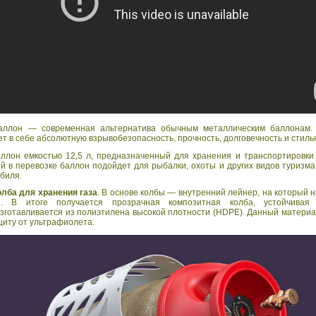
аллон — современная альтернатива обычным металлическим баллонам.
ет в себе абсолютную взрывобезопасность, прочность, долговечность и стиль
аллон емкостью 12,5 л, предназначенный для хранения и транспортировки
ый в перевозке баллон подойдет для рыбалки, охоты и других видов туризма
биля.
олба для хранения газа
. В основе колбы — внутренний лейнер, на который 
. В итоге получается прозрачная композитная колба, устойчивая
готавливается из полиэтилена высокой плотности (HDPE). Данный материал 
щиту от ультрафиолета.