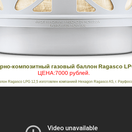
рно-композитный газовый баллон Ragasco LP
ЦЕНА:7000 рублей.
он Ragasco LPG 12,5 изготовлен компанией Hexagon Ragasco AS, г. Рауфосс