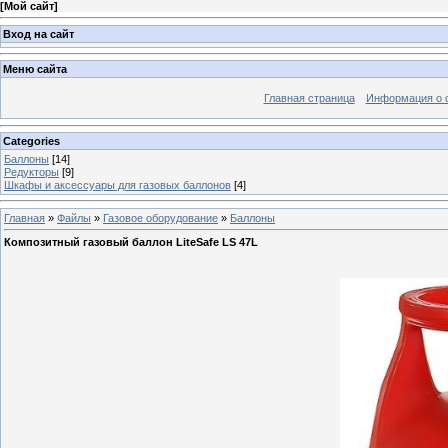
[
Мой сайт
]
Вход на сайт
Меню сайта
Главная страница
Информация о 
Categories
Баллоны
[14]
Редукторы
[9]
Шкафы и аксессуары для газовых баллонов
[4]
Главная
»
Файлы
»
Газовое оборудование
»
Баллоны
Композитный газовый баллон LiteSafe LS 47L