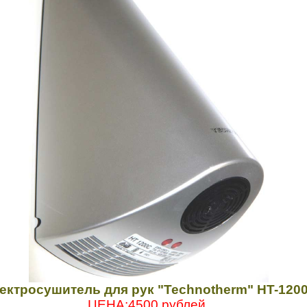
ектросушитель для рук
"Technotherm" HT-120
ЦЕНА:4500 рублей.