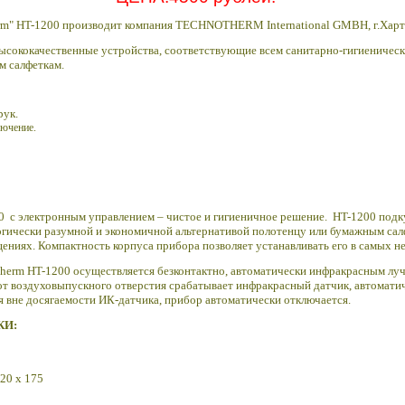
rm" HT-1200
производит компания TECHNOTHERM International GMBH, г.Харт
ококачественные устройства, соответствующие всем санитарно-гигиеническ
м салфеткам.
рук.
лючение.
0
с электронным управлением – чистое и гигиеничное решение. HT-1200 подк
логически разумной и экономичной альтернативой полотенцу или бумажным са
ниях. Компактность корпуса прибора позволяет устанавливать его в самых н
therm
HT-1200 осуществляется безконтактно, автоматически инфракрасным лу
м от воздуховыпускного отверстия срабатывает инфракрасный датчик, автомат
я вне досягаемости ИК-датчика, прибор автоматически отключается.
КИ:
20 х 175