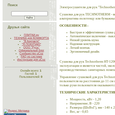
Поиск
Электросушители для рук "Technothe
Сушилки для рук TECHNOTHERM - выс
альтернатива полотенцу или бумажны
ОСОБЕННОСТИ :
Друзья сайта
Быстрая и эффективная сушка 
ПЛИТКИ.ру
Автоматическое включение - вык
ТЕХНИКА для КОМФОРТА
Низкий уровень шума.
"В Контакте"
Надежная конструкция.
"Я ПОКУПАЮ"
ООО "Русь"
Легкий монтаж.
Официальный блог
Эргономичный дизайн.
Сообщество uCoz
FAQ по системе
Инструкции для uCoz
Сушилка для рук
Technotherm HT-120
эксплуатации и является чистой, эко
производственных санитарных помеще
Онлайн всего:
1
Гостей:
1
Управление сушилкой для рук
Techno
Пользователей:
0
пользователя на расстоянии до 11 с
только руки пользователя оказываютс
ТЕХНИЧЕСКИЕ ХАРАКТЕРИСТИ
Мощность, кВт - 1,20
Напряжение, В - 220
Размеры (ШxВxГ), мм - 140 х 2
Вес, кг - 0,65