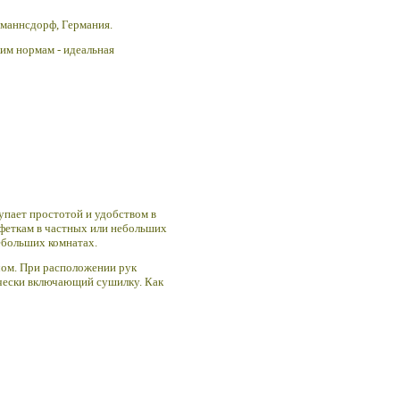
маннсдорф, Германия.
им нормам - идеальная
упает простотой и удобством в
лфеткам в частных или небольших
ебольших комнатах.
чом.
При расположении рук
ически включающий сушилку. Как