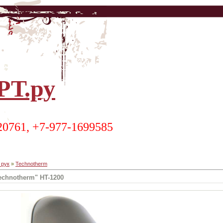
Т.ру
20761, +7-977-1699585
 рук
»
Technotherm
echnotherm" HT-1200