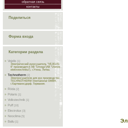
обратная связь
контакты
Поделиться
Форма входа
Категории раздела
Vejelis
[1]
Электрический рукосушитель "VEJELIS-
6" производится AB "Umega"(AB "Utenos
elektrotechnika"), г.Утена, Литва.
Technotherm
[2]
Электросушители для рук производства
TECHNOTHERM International GMBH,
г.Хартманнсдорф, Германия.
Röda
[2]
Polaris
[1]
Volkstechnik
[1]
Puff
[10]
Electrolux
[3]
Neoclima
[5]
Эл
Ballu
[1]