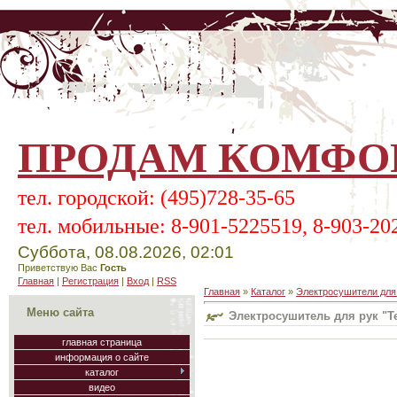
ПРОДАМ КОМФОР
тел.
городской:
(495)728-35-65
тел.
мобильные:
8-901-5225519, 8-903-20
Суббота, 08.08.2026, 02:01
Приветствую Вас
Гость
Главная
|
Регистрация
|
Вход
|
RSS
Главная
»
Каталог
»
Электросушители для
Меню сайта
Электросушитель для рук "T
главная страница
информация о сайте
каталог
видео